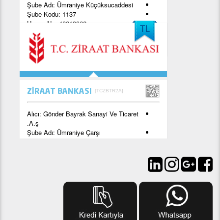
Şube Adı:
Ümraniye Küçüksucaddesi
Şube Kodu:
1137
Hesap No:
46213962
TR13 0006 7010 0000 0046 2139 62
[TCZBTR2A]
ZİRAAT BANKASI
Alıcı:
Gönder Bayrak Sanayi Ve Ticaret
A.ş.
Şube Adı:
Ümraniye Çarşı
Şube Kodu:
2555
Hesap No:
78127254-5001
TR58 0001 0025 5578 1272 5450 01