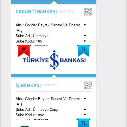
[TGBATRIS]
GARANTİ BANKASI
Gönder Bayrak San. Ve Tic. A.ş.
İstiklal Mah. Şehzade Cad. Mihraç Sk. No:53/A Ümraniye - İstanbul
Alıcı:
Gönder Bayrak Sanayi Ve Ticaret
A.ş.
Şube Adı:
Ümraniye
Şube Kodu:
165
Hesap No:
6293600
TR24 0006 2000 1650 0006 2936 00
[ISBKTRIS]
İŞ BANKASI
Alıcı:
Gönder Bayrak Sanayi Ve Ticaret
A.ş.
Şube Adı:
Ümraniye Çarşı
Şube Kodu:
1352
Hesap No:
0167773
TR36 0006 4000 0011 3520 1677 73