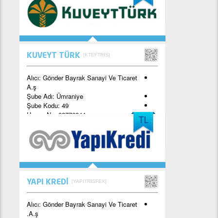
[KTEFTRIS]
KUVEYT TÜRK
Alıcı:
Gönder Bayrak Sanayi Ve Ticaret
A.ş
Şube Adı:
Ümraniye
Şube Kodu:
49
Hesap No:
93776944
TR74 0020 5000 0937 7694 4000 01
[YAPITRISFEX]
YAPI KREDİ
Alıcı:
Gönder Bayrak Sanayi Ve Ticaret
A.ş.